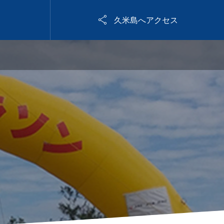

久米島へアクセス