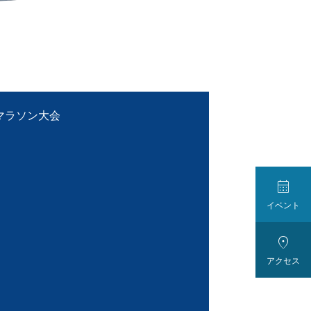
マラソン大会

イベント

アクセス