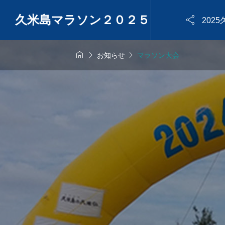
久米島マラソン２０２５

202



お知らせ
マラソン大会