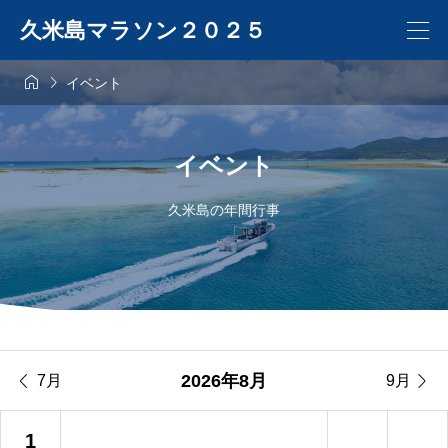
久米島マラソン２０２５


イベント
イベント
久米島の年間行事


2026年8月
7月
9月
1