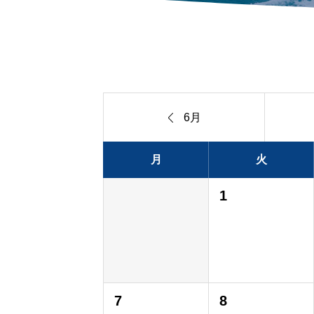

6月
月
火
1
7
8