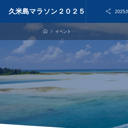
久米島マラソン２０２５

202


イベント