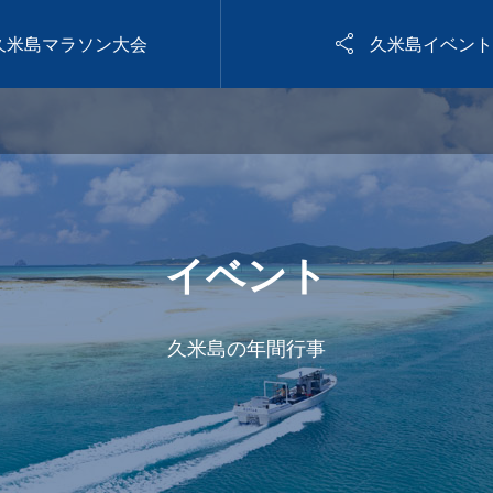

5久米島マラソン大会
久米島イベント
イベント
久米島の年間行事