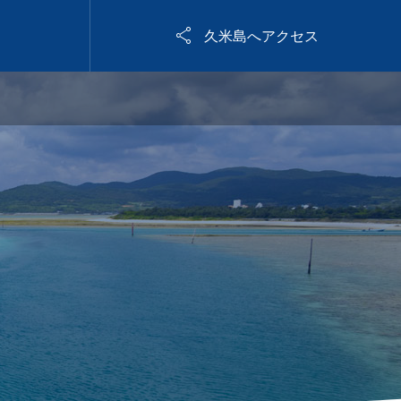

久米島へアクセス