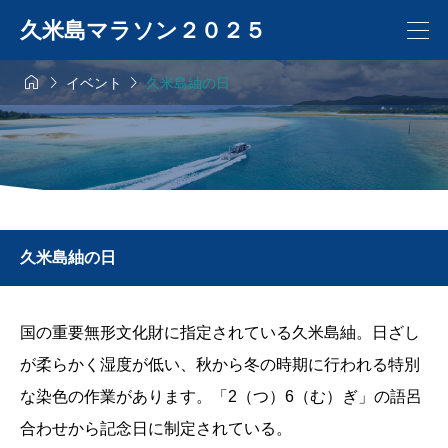
久米島マラソン２０２５



イベント
久米島紬の日
久米島紬の日
国の重要無形文化財に指定されている久米島紬。日ざし
が柔らかく湿度が低い、秋から冬の時期に行われる特別
な染色の作業があります。「2（つ）6（む）ぎ」の語呂
合わせから記念日に制定されている。